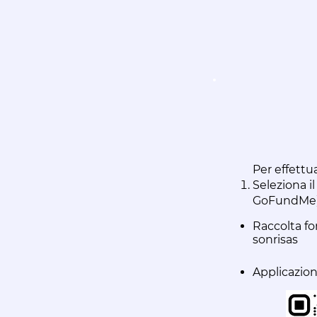
Per effettu
Seleziona i
GoFundMe)
Raccolta f
sonrisas
Applicazion