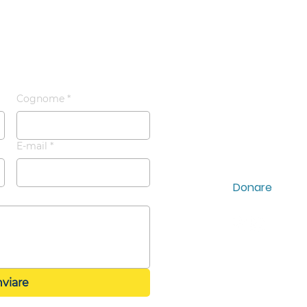
Missionario
ci
Ambasciator
Di
Cognome
*
La nostra stor
Domande freq
E-mail
*
Galleria
Donare
nviare