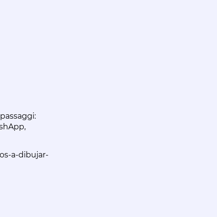
 passaggi:
ashApp,
s-a-dibujar-