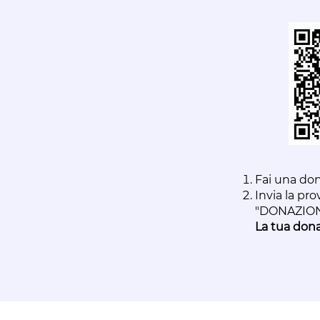
Fai una don
Invia la pro
"DONAZION
La tua dona