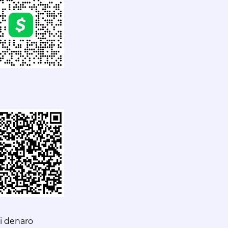
i
denaro